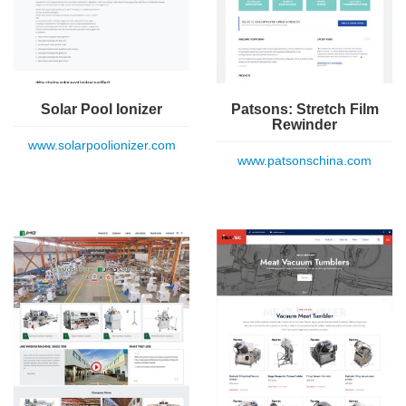
Solar Pool Ionizer
Patsons: Stretch Film
Rewinder
www.solarpoolionizer.com
www.patsonschina.com