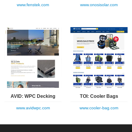
www.fenstek.com
www.onosisolar.com
AVID: WPC Decking
TOI: Cooler Bags
www.avidwpc.com
www.cooler-bag.com