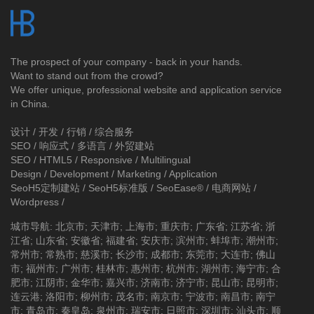
The prospect of your company - back in your hands.
Want to stand out from the crowd?
We offer unique, professional website and application service
in China.
设计 / 开发 / 行销 / 综合服务
SEO / 响应式 / 多语言 / 外贸建站
SEO / HTML5 / Responsive / Multilingual
Design / Development / Marketing / Application
SeoH5定制建站
/
SeoH5标准版
/
SeoEase®
/
电商网站
/
Wordpress
/
城市导航
:
北京市
;
天津市
;
上海市
;
重庆市
;
广东省
;
江苏省
;
浙
江省
;
山东省
;
安徽省
;
福建省
;
安庆市
;
滨州市
;
蚌埠市
;
潮州市
;
常州市
;
常熟市
;
慈溪市
;
长沙市
;
成都市
;
东莞市
;
大连市
;
佛山
市
;
福州市
;
广州市
;
桂林市
;
惠州市
;
杭州市
;
湖州市
;
海宁市
;
合
肥市
;
江阴市
;
金华市
;
嘉兴市
;
济南市
;
济宁市
;
昆山市
;
昆明市
;
连云港
;
洛阳市
;
柳州市
;
茂名市
;
南京市
;
宁波市
;
南昌市
;
南宁
市
;
青岛市
;
秦皇岛
;
泉州市
;
瑞安市
;
日照市
;
深圳市
;
汕头市
;
顺