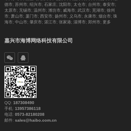
德市
;
苏州市
;
绍兴市
;
石家庄
;
沈阳市
;
太仓市
;
台州市
;
泰安市
;
太原市
;
无锡市
;
温州市
;
潍坊市
;
威海市
;
武汉市
;
芜湖市
;
徐州
市
;
萧山市
;
厦门市
;
西安市
;
扬州市
;
义乌市
;
永康市
;
烟台市
;
珠
海市
;
中山市
;
肇庆市
;
湛江市
;
张家港
;
淄博市
;
郑州市
;
更多
嘉兴市海博网络科技有限公司
QQ:
187308490
手机:
13957386118
电话:
0573-82180208
邮件:
sales@haibo.com.cn