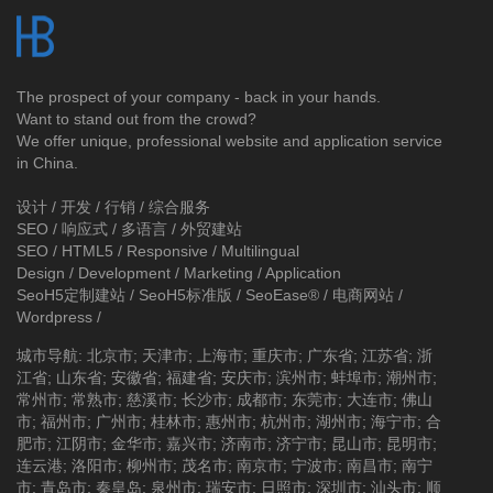
The prospect of your company - back in your hands.
Want to stand out from the crowd?
We offer unique, professional website and application service
in China.
设计 / 开发 / 行销 / 综合服务
SEO / 响应式 / 多语言 / 外贸建站
SEO / HTML5 / Responsive / Multilingual
Design / Development / Marketing / Application
SeoH5定制建站
/
SeoH5标准版
/
SeoEase®
/
电商网站
/
Wordpress
/
城市导航
:
北京市
;
天津市
;
上海市
;
重庆市
;
广东省
;
江苏省
;
浙
江省
;
山东省
;
安徽省
;
福建省
;
安庆市
;
滨州市
;
蚌埠市
;
潮州市
;
常州市
;
常熟市
;
慈溪市
;
长沙市
;
成都市
;
东莞市
;
大连市
;
佛山
市
;
福州市
;
广州市
;
桂林市
;
惠州市
;
杭州市
;
湖州市
;
海宁市
;
合
肥市
;
江阴市
;
金华市
;
嘉兴市
;
济南市
;
济宁市
;
昆山市
;
昆明市
;
连云港
;
洛阳市
;
柳州市
;
茂名市
;
南京市
;
宁波市
;
南昌市
;
南宁
市
;
青岛市
;
秦皇岛
;
泉州市
;
瑞安市
;
日照市
;
深圳市
;
汕头市
;
顺