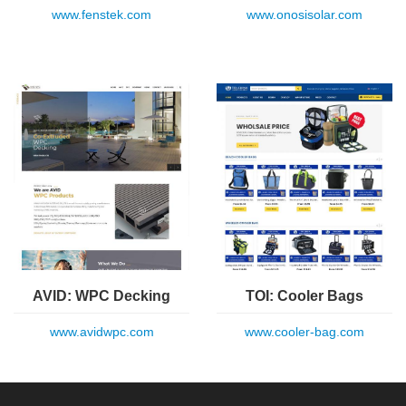
www.fenstek.com
www.onosisolar.com
AVID: WPC Decking
TOI: Cooler Bags
www.avidwpc.com
www.cooler-bag.com