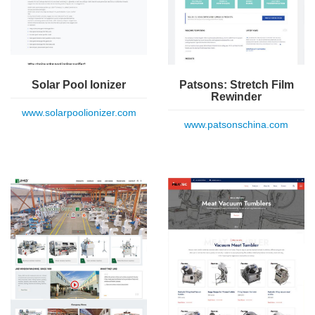
Solar Pool Ionizer
Patsons: Stretch Film
Rewinder
www.solarpoolionizer.com
www.patsonschina.com