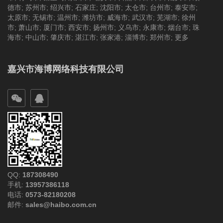
德市
;
苏州市
;
绍兴市
;
石家庄
;
沈阳市
;
太仓市
;
台州市
;
泰安市
;
太原市
;
无锡市
;
温州市
;
潍坊市
;
威海市
;
武汉市
;
芜湖市
;
徐州
市
;
萧山市
;
厦门市
;
西安市
;
扬州市
;
义乌市
;
永康市
;
烟台市
;
珠
海市
;
中山市
;
肇庆市
;
湛江市
;
张家港
;
淄博市
;
郑州市
;
更多
嘉兴市海博网络科技有限公司
QQ:
187308490
手机:
13957386118
电话:
0573-82180208
邮件:
sales@haibo.com.cn