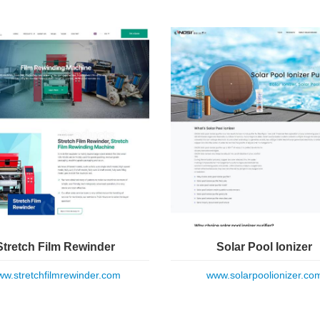
Stretch Film Rewinder
Solar Pool Ionizer
w.stretchfilmrewinder.com
www.solarpoolionizer.co