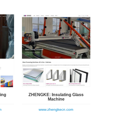
ing
ZHENGKE: Insulating Glass
Machine
m
www.zhengkecn.com