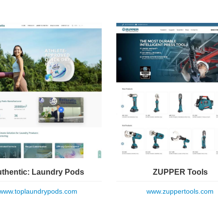
thentic: Laundry Pods
ZUPPER Tools
www.toplaundrypods.com
www.zuppertools.com