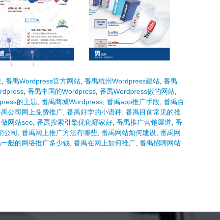
统
,
番禹Wordpress官方网站
,
番禹杭州Wordpress建站
,
番禹
press
,
番禹中国的Wordpress
,
番禹Wordpress做的网站
,
press的主题
,
番禹商城Wordpress
,
番禹app推广手段
,
番禹百
番禹公司网上免费推广
,
番禹好学的小语种
,
番禹目前常见的推
做网站seo
,
番禹搜索引擎优化哪家好
,
番禹推广营销渠道
,
番
销公司
,
番禹网上推广方法有哪些
,
番禹网站如何建设
,
番禹网
禹一般的网络推广多少钱
,
番禹在网上如何推广
,
番禹招聘网站