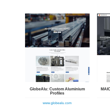
GlobeAlu: Custom Aluminium
MAIC
Profiles
www.globealu.com